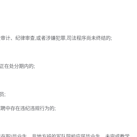
受审计、纪律审查,或者涉嫌犯罪,司法程序尚未终结的;
正在处分期内的;
员;
招聘中存在违纪违规行为的;
非在职)毕业生、非地方班的军队院校应届毕业生、未完成教学