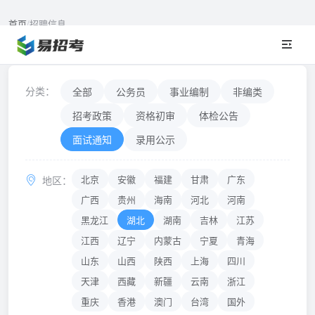
首页
/
招聘信息
招聘信息
NEWS & ANNOUNCEMENTS
分类：
全部
公务员
事业编制
非编类
招考政策
资格初审
体检公告
面试通知
录用公示
北京
安徽
福建
甘肃
广东
地区：
广西
贵州
海南
河北
河南
黑龙江
湖北
湖南
吉林
江苏
江西
辽宁
内蒙古
宁夏
青海
山东
山西
陕西
上海
四川
天津
西藏
新疆
云南
浙江
重庆
香港
澳门
台湾
国外