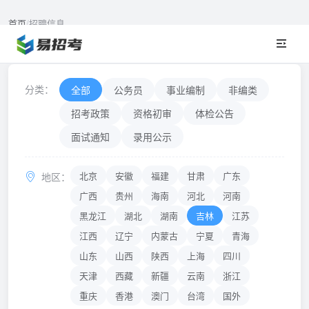
首页
/
招聘信息
招聘信息
NEWS & ANNOUNCEMENTS
分类：
全部
公务员
事业编制
非编类
招考政策
资格初审
体检公告
面试通知
录用公示
北京
安徽
福建
甘肃
广东
地区：
广西
贵州
海南
河北
河南
黑龙江
湖北
湖南
吉林
江苏
江西
辽宁
内蒙古
宁夏
青海
山东
山西
陕西
上海
四川
天津
西藏
新疆
云南
浙江
重庆
香港
澳门
台湾
国外