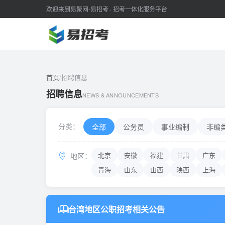
欢迎来到易聚网-易招考 · 招考一体化服务平台
首页
/
招聘信息
招聘信息
NEWS & ANNOUNCEMENTS
分类：
全部
公务员
事业编制
非编
北京
安徽
福建
甘肃
广东
地区：
青海
山东
山西
陕西
上海
台湾地区公职招考相关公告