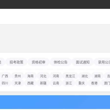
类
招考政策
资格初审
体检公告
面试通知
录用公
广西
贵州
海南
河北
河南
黑龙江
湖北
湖南
四川
天津
西藏
新疆
云南
浙江
重庆
香港
澳