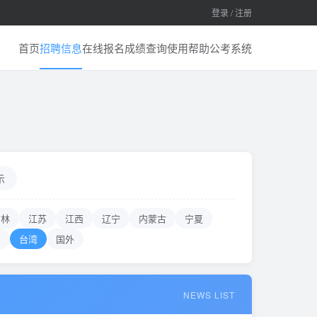
登录 / 注册
首页
招聘信息
在线报名
成绩查询
使用帮助
公考系统
示
吉林
江苏
江西
辽宁
内蒙古
宁夏
门
台湾
国外
NEWS LIST